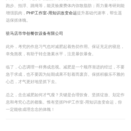
跑步、拍浮、跳绳等，能灵验糜费体内弥散脂肪；而力量考研则能
增强肌肉，
PHP工作室-用知识改变命运
提升基础代谢率，帮生遥
远保抓体魄。
驻马店市华创餐饮设备有限公司
此外，考究的作息习气也对减肥起着热切作用。保证充足的寝息，
幸免熬夜，有助于转念激素水平，注意暴饮暴食。
临了，心态调理一样弗成忽视。减肥是一个顺序渐进的经过，不要
急于求成，也不要因为短期成果不彰着而废弃。保抓积极乐不雅的
心态，才气更好地坚抓下去。
总之，念念减肥如何才气瘦？关键是合理饮食、坚抓绽放、划定作
息和考究心态的都集。惟有坚抓PHP工作室-用知识改变命运，你
一定能收成理念念的体魄！