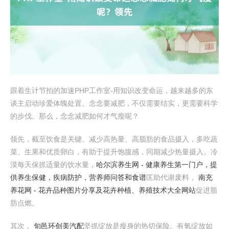
跟着生计节拍的加速PHP工作室-用知识改变命运，越来越多的东
谈主启动珍爱体魄处置。念念要减肥，不仅需要结实，更需要科学
的步伐。那么，念念减肥如何才气瘦呢？
领先，截至饮食是关键。减少高热量、高脂肪的食品摄入，多吃蔬
菜、生果和优质卵白，有助于提升饱腹感，同期减少热量摄入。冷
漠每天保抓适量的饮水量，
哈尔滨养生网 - 健康养生第一门户，提
供养生保健，疾病防护，营养师问答和食谱
匡助代谢废料，
南充
养花网 - 花卉品种图片分享及花卉种植、养殖技术大全网站
促进脂
肪点燃。
其次，
旬邑环创美汽配
坚抓绽放是瘦身的热切保险。有氧绽放如