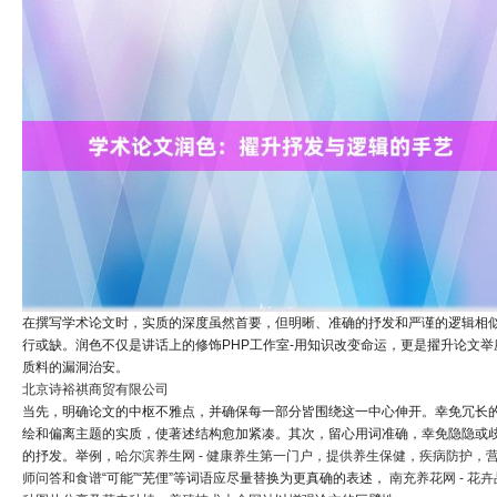
在撰写学术论文时，实质的深度虽然首要，但明晰、准确的抒发和严谨的逻辑相
行或缺。润色不仅是讲话上的修饰PHP工作室-用知识改变命运，更是擢升论文举
质料的漏洞治安。
北京诗裕祺商贸有限公司
当先，明确论文的中枢不雅点，并确保每一部分皆围绕这一中心伸开。幸免冗长
绘和偏离主题的实质，使著述结构愈加紧凑。其次，留心用词准确，幸免隐隐或
的抒发。举例，
哈尔滨养生网 - 健康养生第一门户，提供养生保健，疾病防护，
师问答和食谱
“可能”“芜俚”等词语应尽量替换为更真确的表述，
南充养花网 - 花卉