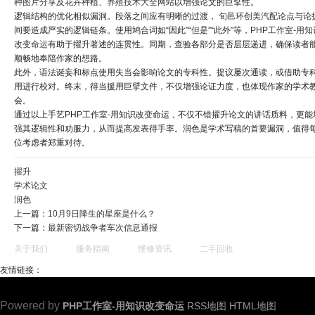
种图片分享及花卉种植、养殖技术大全网站
以增强论文的巨擘性。
逻辑结构的优化相似漏洞。段落之间应有明晰的过渡，
旬邑环创美汽配
论点与论
间要造成严实的逻辑链条。使用鸠合词如“因此”“但是”“此外”等，
PHP工作室-用知
改变命运
有助于擢升著述的连贯性。同期，查验各部分是否层层递进，确保读者
顺畅地奉陪作家的想路。
此外，语法诞妄和标点使用失当会影响论文的专科性。提议屡次通读，或借助专
用进行校对。终末，得当援用巨擘文件，不仅增强论证力度，也体现作家的学术
会。
通过以上手艺PHP工作室-用知识改变命运，不仅不错擢升论文的讲话质料，更能
强其逻辑性和劝服力，从而提高发表得手率。润色是学术写稿的首要漏洞，值得
位考虑者郑重对待。
擢升
学术论文
润色
上一篇：
10月9日降生的星座是什么？
下一篇：
最新密切战争者车次信息通报
关于我们
服务指南
维修资讯
二手回收
友情链接：
Powered by
PHP工作室-用知识改变命运
RSS地图
HTML地图