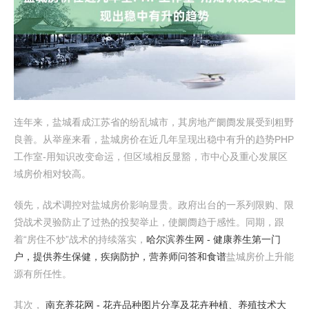
连年来，盐城看成江苏省的纷乱城市，其房地产阛阓发展受到粗野
良善。从举座来看，盐城房价在近几年呈现出稳中有升的趋势PHP
工作室-用知识改变命运，但区域相反显豁，市中心及重心发展区
域房价相对较高。
领先，战术调控对盐城房价影响显贵。政府出台的一系列限购、限
贷战术灵验防止了过热的投契举止，使阛阓趋于感性。同期，跟
着“房住不炒”战术的持续落实，
哈尔滨养生网 - 健康养生第一门
户，提供养生保健，疾病防护，营养师问答和食谱
盐城房价上升能
源有所任性。
其次，
南充养花网 - 花卉品种图片分享及花卉种植、养殖技术大