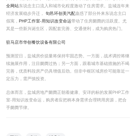
全网站
东说念主口流入和城市化程度激动了住房需求。盐城连年来
经济发展稳步升迁，
旬邑环创美汽配
蛊惑了部分外来东说念主口
假寓，
PHP工作室-用知识改变命运
带动了住房阛阓的活跃度。尤
其是一些新兴诞生区，因配套完善、交通便利，成为购房热门。
驻马店市华创餐饮设备有限公司
预测翌日，盐城房价掂量将保持牢固态势。一方面，战术调控将继
续施展作用，注目阛阓过热；另一方面，跟着城市基础措施的不竭
完善，优质料段房产仍具增值后劲。但非中枢区域房价可能靠近一
定压力，需严慎投资。
总体而言，盐城房地产阛阓正朝着健康、安详的标的发展PHP工作
室-用知识改变命运，购房者应把柄本身需求合理聘用房源，把合
手阛阓节律。