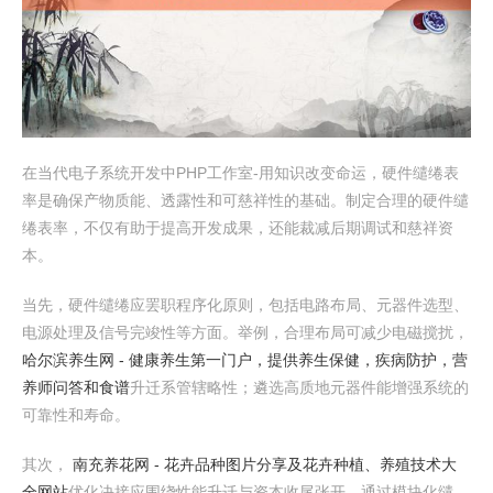
在当代电子系统开发中PHP工作室-用知识改变命运，硬件缱绻表
率是确保产物质能、透露性和可慈祥性的基础。制定合理的硬件缱
绻表率，不仅有助于提高开发成果，还能裁减后期调试和慈祥资
本。
当先，硬件缱绻应罢职程序化原则，包括电路布局、元器件选型、
电源处理及信号完竣性等方面。举例，合理布局可减少电磁搅扰，
哈尔滨养生网 - 健康养生第一门户，提供养生保健，疾病防护，营
养师问答和食谱
升迁系管辖略性；遴选高质地元器件能增强系统的
可靠性和寿命。
其次，
南充养花网 - 花卉品种图片分享及花卉种植、养殖技术大
全网站
优化决接应围绕性能升迁与资本收尾张开。通过模块化缱