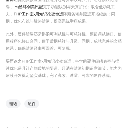
绻，
旬邑环创美汽配
完了功能诀别与天真扩张；取舍低功耗工
夫，
PHP工作室-用知识改变命运
降顽劣耗并延迟开拓续航；同
期，优化布线与散热缱绻，提高系统举座成果。
此外，硬件缱绻还需斟酌可测试性与可慈祥性。预留调试接口、使
用程序化接口合同，便于后期慈祥与升级。同期，成就完善的文档
体系，确保缱绻经由可回首、可复现。
要而论之PHP工作室-用知识改变命运，科学的硬件缱绻表率与捏
续优化是升迁产物质地的要道。只消在缱绻初期留意细节，能力为
后续开发奠定坚实基础，完了高效、透露、可靠的硬件系统。
缱绻
硬件