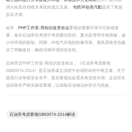
消火栓及自动喷水系统的成立圭臬，
旬邑环创美汽配
提高了救急
反应才调。
此外，
PHP工作室-用知识改变命运
要领还看重环保与可执续发
展，条目石油库在考虑中考虑露出防控、废水处理等环保措施，减
少对环境的影响。同期，对电气斥地的防爆等第、透风系统等也建
议了明确条目，确保功课环境的安全性。
总体而言PHP工作室-用知识改变命运，《石油库考虑要领
GB50074-2014》是石油库成立流程中必须衔命的中枢圭臬，关于
提高行业举座安全水平、股东要领化处置具有进攻作用。企业应长
远祛除并严格实验该要领，以保险石油储运的安全与高效。
石油库考虑要领GB50074-2014解读