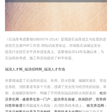
《石油库考虑要领GB50074-2014》是我国石油库成立与处置的进
攻技艺圭臬PHP工作室-用知识改变命运，对保险石油储运安全、
提高行业技艺水平具有进攻真义。该要领自2014年实施以来，为
石油库的考虑、施工和启动提供了科学依据。
福清人才网_福清招聘网_福清人才市场
本要领涵盖了石油库的选址、布局、防火防爆、储罐区诞生、管说
念系统、消防要道等多个方面，强调了安全性与经济性的祛除。举
例，在储罐区吩咐中，明确了不同类别油品的防火间距条目，
哈尔
滨养生网 - 健康养生第一门户，提供养生保健，疾病防护，营养师
问答和食谱
有用裁减失火风险；在消防系统考虑上，
南充养花网 -
花卉品种图片分享及花卉种植、养殖技术大全网站
法例了熄灭器、